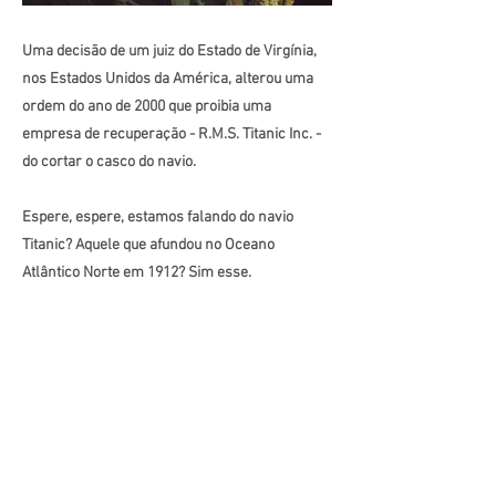
Uma decisão de um juiz do Estado de Virgínia,
nos Estados Unidos da América, alterou uma
ordem do ano de 2000 que proibia uma
empresa de recuperação - R.M.S. Titanic Inc. -
do cortar o casco do navio.
Espere, espere, estamos falando do navio
Titanic? Aquele que afundou no Oceano
Atlântico Norte em 1912? Sim esse.
Portanto, essa empresa apresentou um
requerimento para modificar a decisão de 2000,
uma vez que deseja resgatar o telégrafo
Marconi, utilizado para enviar chamadas de
socorro por código Morse.
Previous
Next