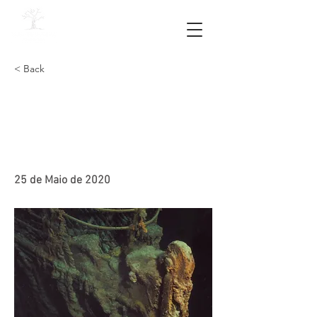
< Back
22. "My heart will go on" /
"Meu coração vai
continuar" 🎵
25 de Maio de 2020