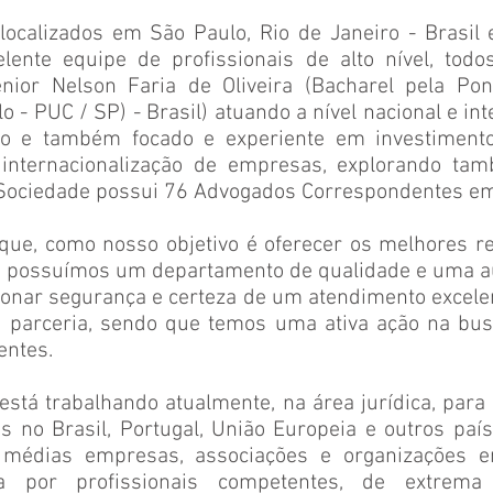
localizados em São Paulo, Rio de Janeiro - Brasil 
ente equipe de profissionais de alto nível, todo
ior Nelson Faria de Oliveira (Bacharel pela Pont
o - PUC / SP) - Brasil) atuando a nível nacional e in
to e também focado e experiente em investiment
 internacionalização de empresas, explorando t
 Sociedade possui 76 Advogados Correspondentes em 
que, como nosso objetivo é oferecer os melhores re
, possuímos um departamento de qualidade e uma aud
ionar segurança e certeza de um atendimento excele
 parceria, sendo que temos uma ativa ação na bus
entes.
stá trabalhando atualmente, na área jurídica, para
 no Brasil, Portugal, União Europeia e outros país
édias empresas, associações e organizações em
 por profissionais competentes, de extrema