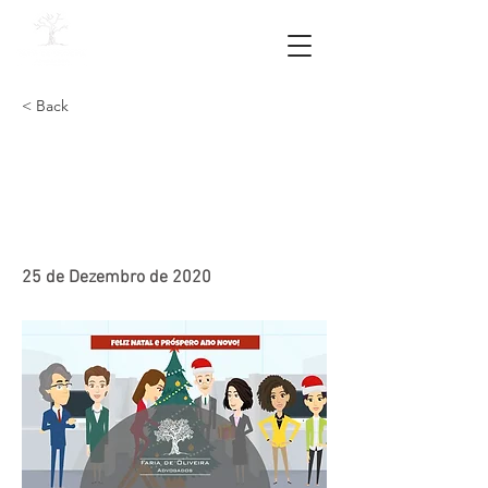
< Back
45. "Merry Christmas to
you" / "Feliz Natal para
você" 🎵
25 de Dezembro de 2020