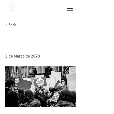
< Back
9. "I am Superwoman" /
"Sou uma Supemulher" 🎵
2 de Março de 2020