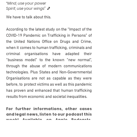
“Mind, use your power
Spirit, use your wings” 🎵
We have to talk about this.
According to the latest study on the “Impact of the
COVID-19 Pandemic on Trafficking in Persons” of
the United Nations Office on Drugs and Crime,
when it comes to human trafficking, criminals and
criminal organisations have adapted their
“business model” to the known “new normal”,
through the abuse of modern communications
technologies. Plus States and Non-Governmental
Organisations are not as capable as they were
before, to protect victims as well as this pandemic
has proven and enhanced that human trafficking
results from economic and societal inequalities.
For further informations, other cases
and legal news, listen to our podcast this
week! Available on
Apple Podcasts
,
Spotify
and
Google Podcasts
.
Other news on this week's Podcast: