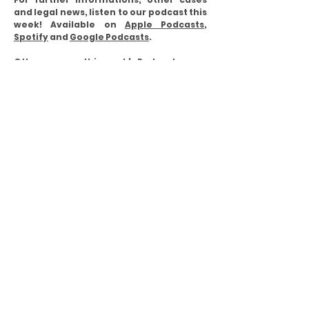
and legal news, listen to our podcast this
week! Available on
Apple Podcasts
,
Spotify
and
Google Podcasts
.
Other news on this week's Podcast:
- "Coronabonds";
- USA v. Nicolás Maduro;
- New Zealand mass shooting case: from
"innocent" to "guilty";
- Vincent Van Gogh painting gets robbed;
- Women's History Month: Malala
Yousafzai and Michelle Obama.
This is our last episode talking about
Women’s History Month since March is
almost over but the fight must go on. We
will be mentioning two women who
focused on education rights for both girls
and women: Malala Yousafzai and
Michelle Obama.
< Previous News
Next News >