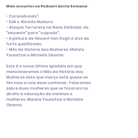
Mais assuntos no Podcast desta Semana:
- Coronabonds";
- EUA v. Nicolás Maduro;
- Ataque Terrorista na Nova Zelândia: de
"inocente" para "culpado";
- A pintura de Vincent Van Gogh é alvo de
furto qualificado;
- Mês da História das Mulheres: Malala
Yousafzai e Michelle Obama.
Este é o nosso último episódio em que
mencionaremos o Mês da História das
Mulheres visto que março está quase no
fim mas a luta deve continuar. Falaremos
sobre duas mulheres que se focaram no
direito à educação de meninas e
mulheres: Malala Yousafzai e Michelle
Obama.