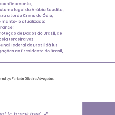
esconfinamento;
istema legal da Arábia Saudita;
iza a Lei do Crime de Ódio;
 mantê-lo atualizado:
France;
 Proteção de Dados do Brasil, de
pela terceira vez;
unal Federal do Brasil dá luz
gações ao Presidente do Brasil,
red by: Faria de Oliveira Advogados
want to break free" 🎵