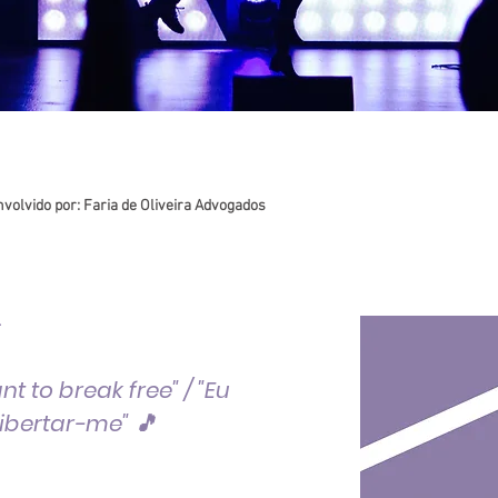
volvido por: Faria de Oliveira Advogados
.
ant to break free" / "Eu
libertar-me" 🎵