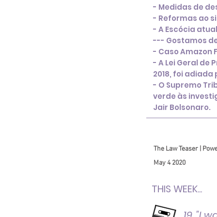
- Medidas de d
- Reformas ao s
- A Escócia atual
--- Gostamos de
- Caso Amazon 
- A Lei Geral de
2018, foi adiada 
- O Supremo Trib
verde às investi
Jair Bolsonaro.
The Law Teaser | Powe
May 4 2020
THIS WEEK...
19. "I 