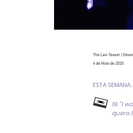
The Law Teaser | Desen
4 de Maio de 2020
ESTA SEMANA..
19. "I w
quero 