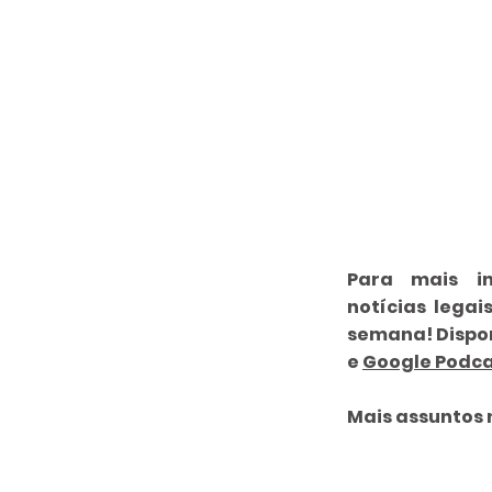
Para mais in
notícias legai
semana! Dispo
e
Google Podca
Mais assuntos