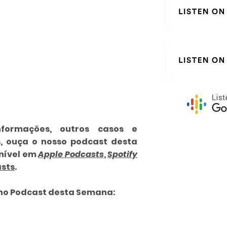
formações, outros casos e
s, ouça o nosso podcast desta
nível em
Apple Podcasts
,
Spotify
sts
.
 no Podcast desta Semana: