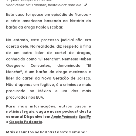
“E quais desejos vai me dar?
Você disse: Meu tesouro, basta olhar para ele.” 🎵
Este caso foi quase um episódio de Narcos -
a série americana baseada na história do
barão da droga Pablo Escobar.
No entanto, este processo judicial não era
acerca dele. Na realidade, diz respeito à filha
de um outro líder de cartel de drogas,
conhecido como "El Mencho". Nemesio Ruben
Oseguera Cervantes, denominado "El
Mencho", é um barão da droga mexicano e
líder do cartel da Nova Geração de Jalisco.
Não é apenas um fugitivo, é o criminoso mais
procurado no México e um dos mais
procurados nos EUA.
Para mais informações, outros casos e
notícias legais, ouça o nosso podcast desta
semana! Disponível em
Apple Podcasts
,
Spotify
e
Google Podcasts
.
Mais assuntos no Podcast desta Semana: