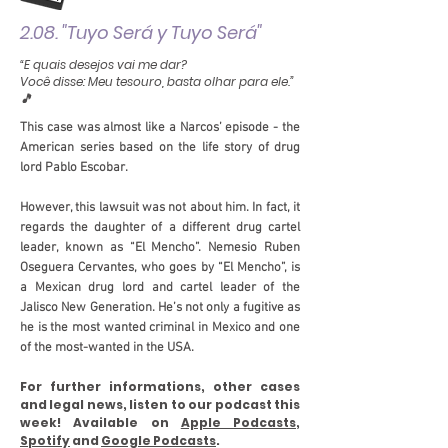
2.08. "Tuyo Será y Tuyo Será"
“E quais desejos vai me dar?
Você disse: Meu tesouro, basta olhar para ele.”
🎵
This case was almost like a Narcos’ episode - the
American series based on the life story of drug
lord Pablo Escobar.
However, this lawsuit was not about him. In fact, it
regards the daughter of a different drug cartel
leader, known as “El Mencho”. Nemesio Ruben
Oseguera Cervantes, who goes by “El Mencho”, is
a Mexican drug lord and cartel leader of the
Jalisco New Generation. He’s not only a fugitive as
he is the most wanted criminal in Mexico and one
of the most-wanted in the USA.
For further informations, other cases
and legal news, listen to our podcast this
week! Available on
Apple Podcasts
,
Spotify
and
Google Podcasts
.