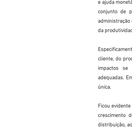
e ajuda monetá
conjunto de p
administração 
da produtivida
Especificamen
cliente, do pr
impactos se 
adequadas. Em
única.
Ficou evident
crescimento d
distribuição, a