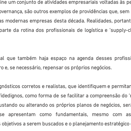
fine um conjunto de atividades empresariais voltadas às p
overnança, são outros exemplos de providências que, sem 
r as modernas empresas desta década. Realidades, portan
parte da rotina dos profissionais de logística e ‘supply-c
al que também haja espaço na agenda desses profissi
ro e, se necessário, repensar os próprios negócios.
agnósticos corretos e realistas, que identifiquem e permit
fidedignos, como forma de se facilitar a compreensão do 
justando ou alterando os próprios planos de negócios, ser
e apresentam como fundamentais, mesmo com as f
s objetivos a serem buscados e o planejamento estratégico 