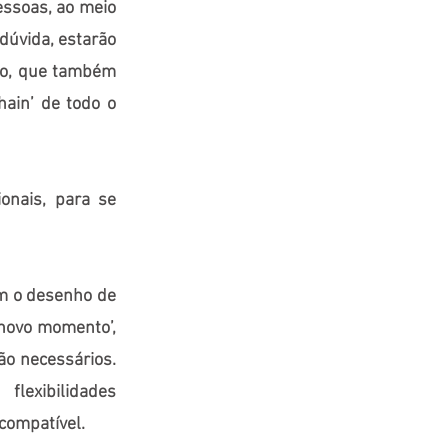
essoas, ao meio
dúvida, estarão
to, que também
hain’ de todo o
onais, para se
am o desenho de
‘novo momento’,
ão necessários.
lexibilidades
compatível.