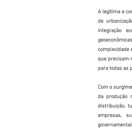
A legítima e c
de urbanizaçã
integração e
geoeconômicas
complexidade e
que precisam m
para todas as 
Com o surgime
da produção 
distribuição, t
empresas, s
governamentai