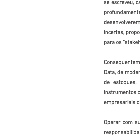
se escreveu, c
profundamente
desenvolverem
incertas, prop
para os “stakeh
Consequentement
Data, de moder
de estoques, 
instrumentos c
empresariais d
Operar com sus
responsabilid