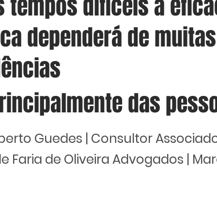
 tempos difíceis a eficá
tica dependerá de muitas
dências
rincipalmente das pess
berto Guedes | Consultor Associad
e Faria de Oliveira Advogados | Ma