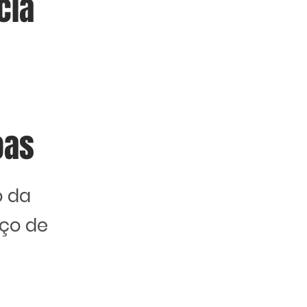
cia
oas
o da
rço de