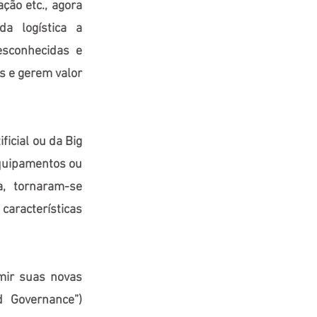
ção etc., agora
da logística a
esconhecidas e
s e gerem valor
ficial ou da Big
equipamentos ou
a, tornaram-se
características
umir suas novas
d Governance”)