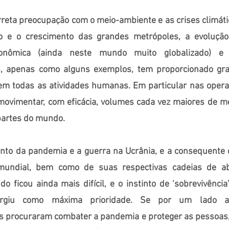
orreta preocupação com o meio-ambiente e as crises climáti
o e o crescimento das grandes metrópoles, a evolução 
conômica (ainda neste mundo muito globalizado) e 
, apenas como alguns exemplos, tem proporcionado gr
m todas as atividades humanas. Em particular nas operaç
ovimentar, com eficácia, volumes cada vez maiores de m
partes do mundo.
nto da pandemia e a guerra na Ucrânia, e a consequente 
mundial, bem como de suas respectivas cadeias de ab
udo ficou ainda mais difícil, e o instinto de ‘sobrevivênci
urgiu como máxima prioridade. Se por um lado as
s procuraram combater a pandemia e proteger as pessoas,