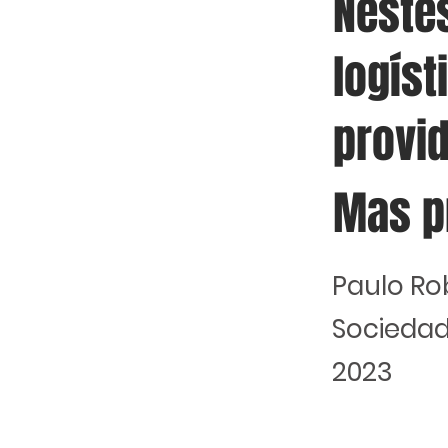
Nestes
logís
provi
Mas p
Paulo Ro
Sociedad
2023