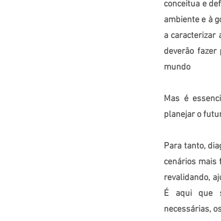
conceitua e de
ambiente e à g
a caracteriza
deverão fazer 
mundo
Mas é essenci
planejar o futu
Para tanto, di
cenários mais 
revalidando, a
É aqui que s
necessárias, o