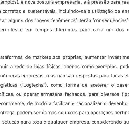
xemplos), à nova postura empresarial e à pressão para rea
 corretas e sustentáveis, incluindo-se a utilização de ene
tar alguns dos ‘novos fenômenos’, terão ‘consequências’
ferentes e em tempos diferentes para cada um dos d
lataformas de marketplace próprias, aumentar investim
inuir a rede de lojas físicas, apenas como exemplos, po
inúmeras empresas, mas não são respostas para todas ela
ogísticas (“Logtechs”), como forma de acelerar o dese
cíficas, ou operar armazéns fechados, para diversos tip
-commerce, de modo a facilitar e racionalizar o desenho
ntrega, podem ser ótimas soluções para operações perti
a solução para toda e qualquer empresa, considerando qu