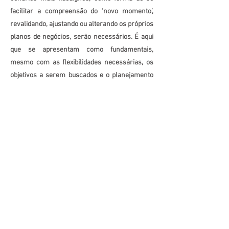
facilitar a compreensão do ‘novo momento’,
revalidando, ajustando ou alterando os próprios
planos de negócios, serão necessários. É aqui
que se apresentam como fundamentais,
mesmo com as flexibilidades necessárias, os
objetivos a serem buscados e o planejamento
estratégico compatível.
Nesse mister, e diante de tantas incertezas e o
altíssimo grau de interdependência atualmente
existente, seja entre empresas ou países, a
utilização de mecanismos que melhorem o
reconhecimento e o dimensionamento de
riscos também passou a ter maior
importâncias nas atividades empresariais.
Riscos e rupturas que podem impactar as
operações e até colocar em risco o próprio
negócio, mesmo quando inevitáveis mas desde