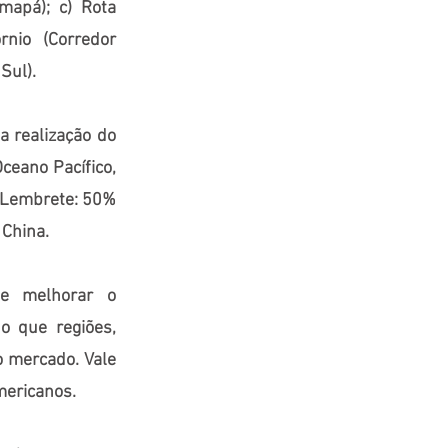
mapá); c) Rota
rnio (Corredor
Sul).
 a realização do
Oceano Pacífico,
á. Lembrete: 50%
 China.
 e melhorar o
o que regiões,
o mercado. Vale
mericanos.