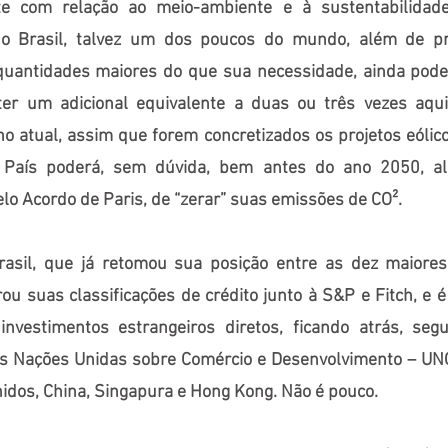
te com relação ao meio-ambiente e à sustentabilidad
 o Brasil, talvez um dos poucos do mundo, além de pr
quantidades maiores do que sua necessidade, ainda pode
 ter um adicional equivalente a duas ou três vezes aqu
o atual, assim que forem concretizados os projetos eólic
 País poderá, sem dúvida, bem antes do ano 2050, al
lo Acordo de Paris, de “zerar” suas emissões de CO².
rasil, que já retomou sua posição entre as dez maiore
u suas classificações de crédito junto à S&P e Fitch, e é
investimentos estrangeiros diretos, ficando atrás, se
as Nações Unidas sobre Comércio e Desenvolvimento – UN
idos, China, Singapura e Hong Kong. Não é pouco.