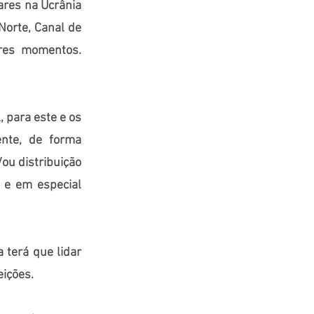
tares na Ucrânia
Norte, Canal de
ores momentos.
, para este e os
ente, de forma
ou distribuição
 e em especial
 terá que lidar
eições.