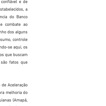
confiável e de
stabelecidos, a
ência do Banco
 de combate ao
nho dos alguns
nsumo, controle
indo-se aqui, os
ros que buscam
 são fatos que
a de Aceleração
ara melhoria do
Guianas (Amapá,