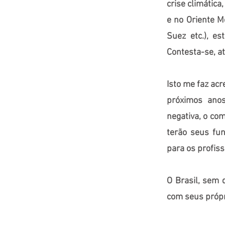
crise climática
e no Oriente M
Suez etc.), e
Contesta-se, a
Isto me faz acr
próximos anos
negativa, o co
terão seus fu
para os profiss
O Brasil, sem 
com seus própr