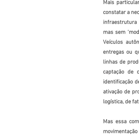
Mais particula
constatar a ne
infraestrutura
mas sem ‘modis
Veículos autô
entregas ou qu
linhas de prod
captação de 
identificação
ativação de pr
logística, de f
Mas essa comp
movimentação