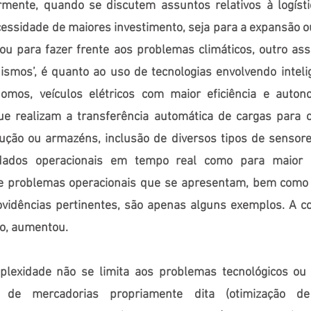
rmente, quando se discutem assuntos relativos à logíst
cessidade de maiores investimento, seja para a expansão o
 ou para fazer frente aos problemas climáticos, outro ass
mos’, é quanto ao uso de tecnologias envolvendo inteligên
nomos, veículos elétricos com maior eficiência e auton
e realizam a transferência automática de cargas para o
ução ou armazéns, inclusão de diversos tipos de sensore
dados operacionais em tempo real como para maior 
 de problemas operacionais que se apresentam, bem como
ovidências pertinentes, são apenas alguns exemplos. A 
ato, aumentou.
lexidade não se limita aos problemas tecnológicos ou 
 de mercadorias propriamente dita (otimização d