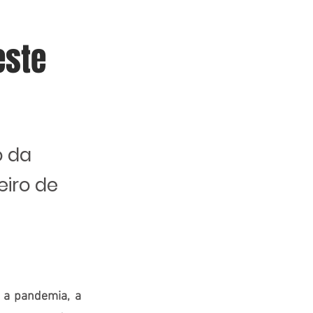
este
o da
eiro de
 a pandemia, a