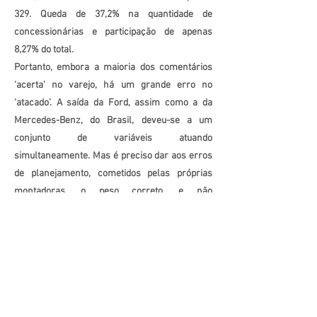
329. Queda de 37,2% na quantidade de
concessionárias e participação de apenas
8,27% do total.
Portanto, embora a maioria dos comentários
‘acerta’ no varejo, há um grande erro no
‘atacado’. A saída da Ford, assim como a da
Mercedes-Benz, do Brasil, deveu-se a um
conjunto de variáveis atuando
simultaneamente. Mas é preciso dar aos erros
de planejamento, cometidos pelas próprias
montadoras, o peso correto, e não
simplesmente ignorá-los.
Os investimentos no setor automotivo
continuarão, como indicam os
pronunciamentos de diversos empresários do
setor, mas é preciso que haja uma profunda
reorientação em como realiza-los. E observar
que ainda por muito tempo não serão