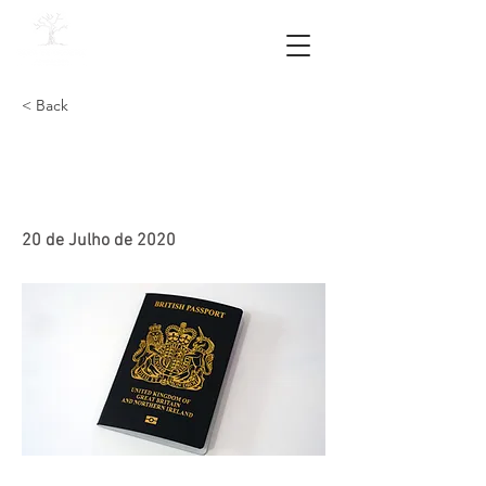
< Back
30. "I want you back" /
"Quero-te de volta” 🎵
20 de Julho de 2020