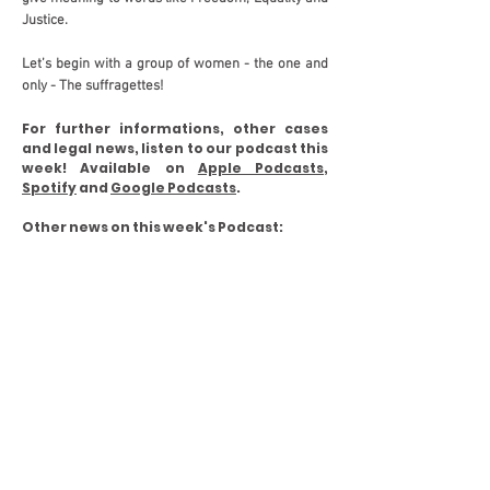
Justice.
Let’s begin with a group of women - the one and
only - The suffragettes!
For further informations, other cases
and legal news, listen to our podcast this
week! Available on
Apple Podcasts
,
Spotify
and
Google Podcasts
.
Other news on this week's Podcast:
- Mês da História das Mulheres: As
Sufragistas;
- Herdeiro dos Rothschild processa Viena;
- A Primeira Emenda à Constituição dos
EUA não se aplica ao YouTube;
- A Ordem dos Advogados de Nova Iorque
remove questões de saúde mental;
- Gostamos de mantê-lo atualizado: Jay Z
entra com uma segunda ação, desta vez,
junto com Yo Gotti.