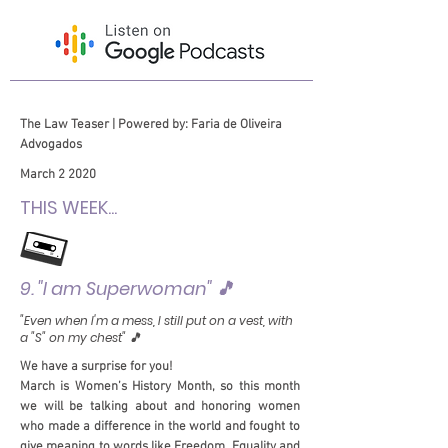
The Law Teaser | Powered by: Faria de Oliveira
Advogados
March 2 2020
THIS WEEK...
9. "I am Superwoman" 🎵
"Even when I'm a mess, I still put on a vest, with
a "S" on my chest" 🎵
We have a surprise for you!
March is Women’s History Month, so this month
we will be talking about and honoring women
who made a difference in the world and fought to
give meaning to words like Freedom, Equality and