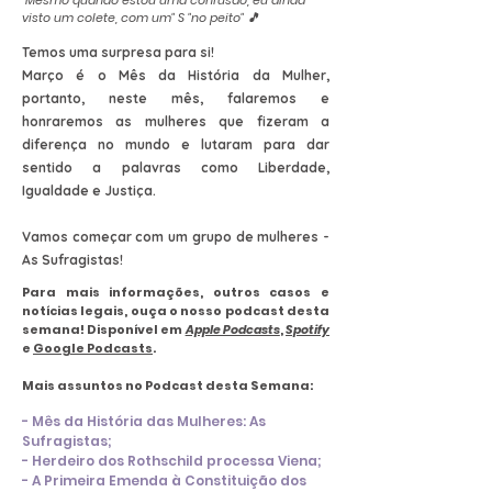
"Mesmo quando estou uma confusão, eu ainda
visto um colete, com um" S "no peito" 🎵
Temos uma surpresa para si!
Março é o Mês da História da Mulher,
portanto, neste mês, falaremos e
honraremos as mulheres que fizeram a
diferença no mundo e lutaram para dar
sentido a palavras como Liberdade,
Igualdade e Justiça.
Vamos começar com um grupo de mulheres -
As Sufragistas!
Para mais informações, outros casos e
notícias legais, ouça o nosso podcast desta
semana! Disponível em
Apple Podcasts
,
Spotify
e
Google Podcasts
.
Mais assuntos no Podcast desta Semana:
- Mês da História das Mulheres: As
Sufragistas;
- Herdeiro dos Rothschild processa Viena;
- A Primeira Emenda à Constituição dos