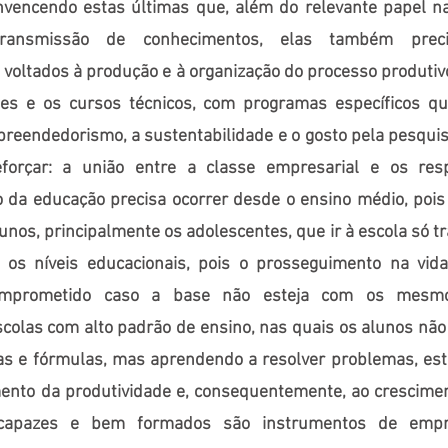
onvencendo estas últimas que, além do relevante papel n
transmissão de conhecimentos, elas também prec
voltados à produção e à organização do processo produti
des e os cursos técnicos, com programas específicos q
preendedorismo, a sustentabilidade e o gosto pela pesquis
forçar: a união entre a classe empresarial e os res
 da educação precisa ocorrer desde o ensino médio, poi
unos, principalmente os adolescentes, que ir à escola só t
 os níveis educacionais, pois o prosseguimento na vida 
omprometido caso a base não esteja com os mesmo
Escolas com alto padrão de ensino, nas quais os alunos nã
as e fórmulas, mas aprendendo a resolver problemas, est
ento da produtividade e, consequentemente, ao crescime
s capazes e bem formados são instrumentos de empr