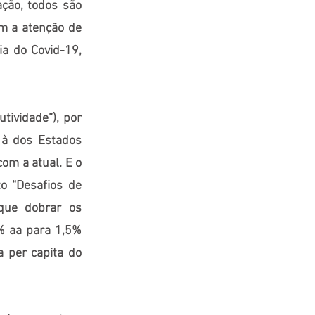
ação, todos são
m a atenção de
a do Covid-19,
ividade”), por
r à dos Estados
om a atual. E o
o “Desafios de
que dobrar os
5% aa para 1,5%
a per capita do