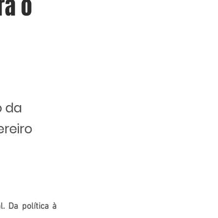
ra o
o da
ereiro
. Da política à