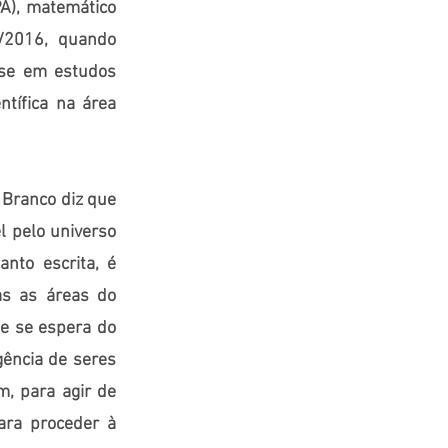
PA), matemático
4/2016, quando
ase em estudos
ntífica na área
 Branco diz que
l pelo universo
anto escrita, é
as as áreas do
e se espera do
gência de seres
, para agir de
ara proceder à