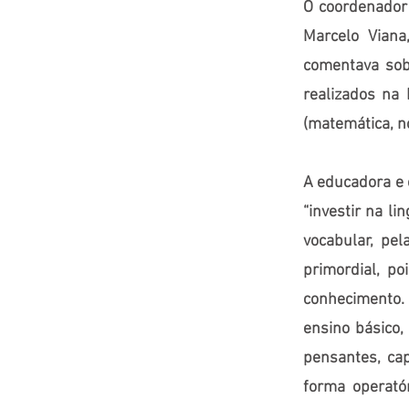
O coordenador 
Marcelo Viana
comentava sob
realizados na 
(matemática, n
A educadora e 
“investir na l
vocabular, pel
primordial, p
conhecimento.
ensino básico,
pensantes, ca
forma operató