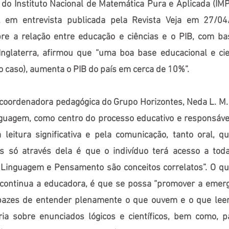
do Instituto Nacional de Matemática Pura e Aplicada (IM
, em entrevista publicada pela Revista Veja em 27/0
re a relação entre educação e ciências e o PIB, com b
Inglaterra, afirmou que “uma boa base educacional e cie
o caso), aumenta o PIB do país em cerca de 10%”.
coordenadora pedagógica do Grupo Horizontes, Neda L. M.
inguagem, como centro do processo educativo e responsáve
a leitura significativa e pela comunicação, tanto oral, qu
ois só através dela é que o indivíduo terá acesso a tod
 Linguagem e Pensamento são conceitos correlatos”. O qu
 continua a educadora, é que se possa “promover a emer
pazes de entender plenamente o que ouvem e o que leem
ria sobre enunciados lógicos e científicos, bem como, p