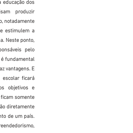
a educação dos
isam produzir
vo, notadamente
ue estimulem a
a. Neste ponto,
ponsáveis pelo
s é fundamental
raz vantagens. E
escolar ficará
s objetivos e
o ficam somente
ão diretamente
nto de um país.
eendedorismo,