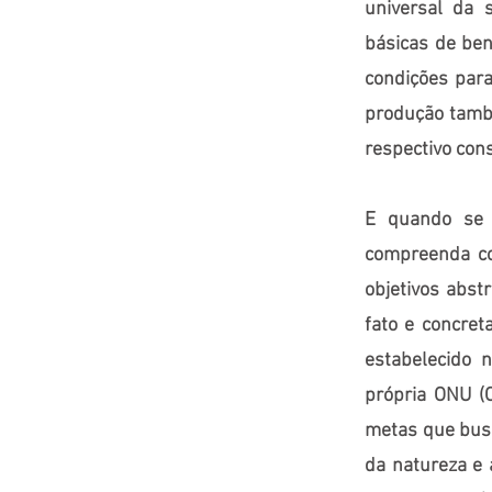
universal da 
básicas de ben
condições para
produção també
respectivo con
E quando se 
compreenda co
objetivos abst
fato e concret
estabelecido 
própria ONU (
metas que busc
da natureza e 