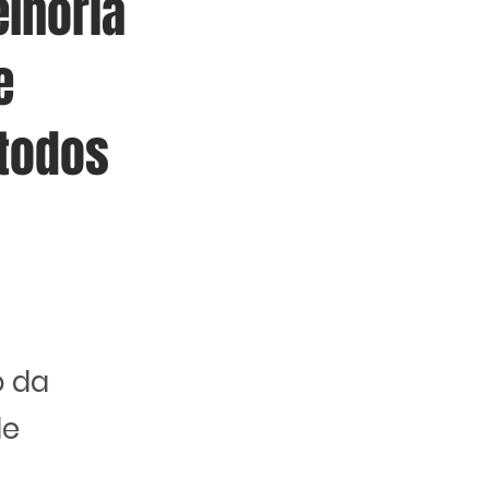
elhoria
e
 todos
o da
de