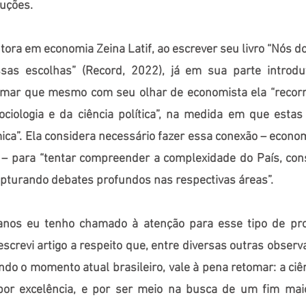
luções.
tora em economia Zeina Latif, ao escrever seu livro “Nós d
sas escolhas” (Record, 2022), já em sua parte introdut
rmar que mesmo com seu olhar de economista ela “recorr
ociologia e da ciência política”, na medida em que esta
ca”. Ela considera necessário fazer essa conexão – econom
ca – para “tentar compreender a complexidade do País, con
apturando debates profundos nas respectivas áreas”.
anos eu tenho chamado à atenção para esse tipo de pr
screvi artigo a respeito que, entre diversas outras obser
ndo o momento atual brasileiro, vale à pena retomar: a ciê
l por excelência, e por ser meio na busca de um fim mai