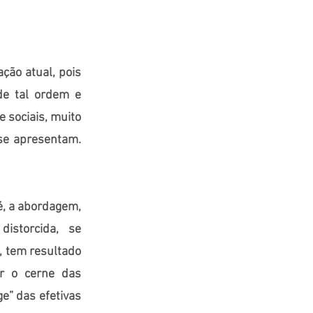
ção atual, pois
de tal ordem e
e sociais, muito
se apresentam.
é, a abordagem,
istorcida, se
, tem resultado
er o cerne das
e” das efetivas