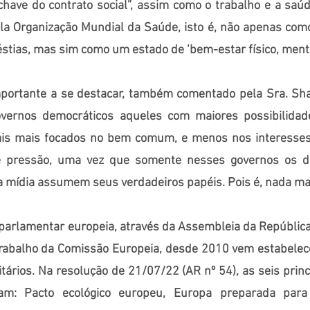
have do contrato social”, assim como o trabalho e a sa
la Organização Mundial da Saúde, isto é, não apenas com
stias, mas sim como um estado de ‘bem-estar físico, mental
portante a se destacar, também comentado pela Sra. Shaf
vernos democráticos aqueles com maiores possibilidad
iais mais focados no bem comum, e menos nos interesses 
e pressão, uma vez que somente nesses governos os d
 a mídia assumem seus verdadeiros papéis. Pois é, nada ma
arlamentar europeia, através da Assembleia da Repúblic
rabalho da Comissão Europeia, desde 2010 vem estabelec
tários. Na resolução de 21/07/22 (AR nº 54), as seis princi
am: Pacto ecológico europeu, Europa preparada para 