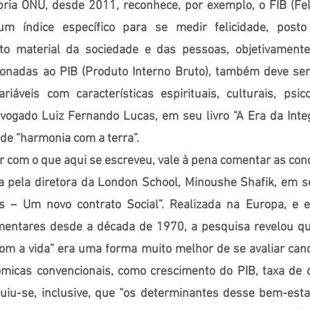
pria ONU, desde 2011, reconhece, por exemplo, o FIB (Fel
um índice específico para se medir felicidade, post
to material da sociedade e das pessoas, objetivament
cionadas ao PIB (Produto Interno Bruto), também deve se
riáveis com características espirituais, culturais, psic
vogado Luiz Fernando Lucas, em seu livro “A Era da Inte
 de “harmonia com a terra”.
r com o que aqui se escreveu, vale à pena comentar as co
a pela diretora da London School, Minoushe Shafik, em se
s – Um novo contrato Social”. Realizada na Europa, e 
mentares desde a década de 1970, a pesquisa revelou qu
om a vida” era uma forma muito melhor de se avaliar can
micas convencionais, como crescimento do PIB, taxa de
cluiu-se, inclusive, que “os determinantes desse bem-esta