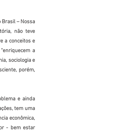
o Brasil – Nossa
ória, não teve
e a conceitos e
s “enriquecem a
ia, sociologia e
sciente, porém,
oblema e ainda
vações, tem uma
ncia econômica,
or - bem estar