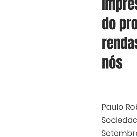
Impres
do pr
renda
nós
Paulo Ro
Sociedad
Setembr