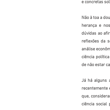
e concretas so
Não à toa a dou
herança e nos
dúvidas ao afi
reflexões da s
análise econômi
ciência políti
de não estar c
Já há alguns 
recentemente e
que, considera
ciência socia