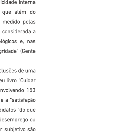
icidade Interna
o que além do
e medido pelas
r considerada a
ológicos e, nas
gridade” (Gente
nclusões de uma
u livro “Cuidar
envolvendo 153
e a “satisfação
didatos “do que
 desemprego ou
r subjetivo são