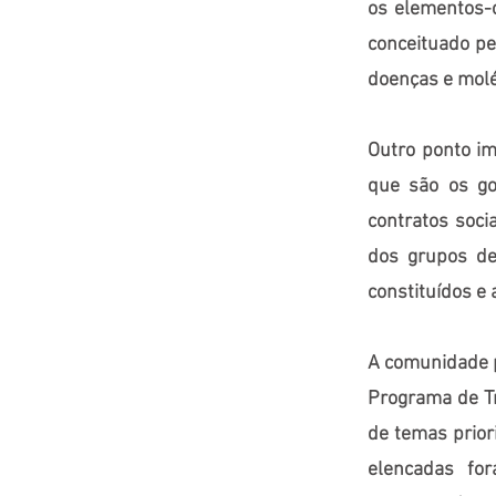
os elementos-c
conceituado pe
doenças e molé
Outro ponto im
que são os go
contratos soc
dos grupos d
constituídos e
A comunidade p
Programa de T
de temas priori
elencadas for