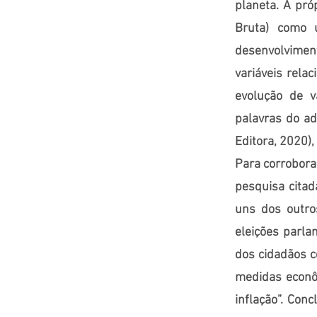
planeta. A pró
Bruta) como 
desenvolvimen
variáveis rela
evolução de va
palavras do ad
Editora, 2020),
Para corrobora
pesquisa citad
uns dos outro
eleições parla
dos cidadãos c
medidas econô
inflação”. Con