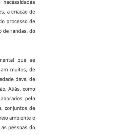
s necessidades
s, a criação de
 do processo de
o de rendas, do
mental que se
sam muitos, de
iedade deve, de
ão. Aliás, como
laborados pela
, conjuntos de
meio ambiente e
s as pessoas do