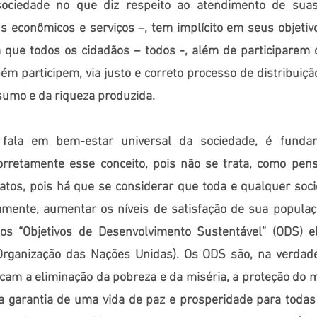
sociedade no que diz respeito ao atendimento de sua
s econômicos e serviços –, tem implícito em seus objetivo
 que todos os cidadãos – todos -, além de participarem
m participem, via justo e correto processo de distribuiçã
sumo e da riqueza produzida.
fala em bem-estar universal da sociedade, é funda
rretamente esse conceito, pois não se trata, como pen
ratos, pois há que se considerar que toda e qualquer soc
amente, aumentar os níveis de satisfação de sua populaç
nos “Objetivos de Desenvolvimento Sustentável” (ODS) e
Organização das Nações Unidas). Os ODS são, na verdade
am a eliminação da pobreza e da miséria, a proteção do 
a garantia de uma vida de paz e prosperidade para toda